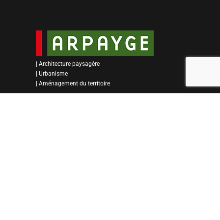
| Architecture paysagère
| Urbanisme
| Aménagement du territoire
COORDONNÉES
+32 71 39 88 60
info@arpayge.com
Place de Sart-Eustache, 3
B-5070 Fosses La Ville